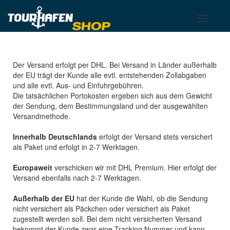
Tourhafen
Toggle
Toggle
basket
navigati
Der Versand erfolgt per DHL. Bei Versand in Länder außerhalb
der EU trägt der Kunde alle evtl. entstehenden Zollabgaben
und alle evtl. Aus- und Einfuhrgebühren.
Die tatsächlichen Portokosten ergeben sich aus dem Gewicht
der Sendung, dem Bestimmungsland und der ausgewählten
Versandmethode.
Innerhalb Deutschlands
erfolgt der Versand stets versichert
als Paket und erfolgt in 2-7 Werktagen.
Europaweit
verschicken wir mit DHL Premium. Hier erfolgt der
Versand ebenfalls nach 2-7 Werktagen.
Außerhalb der EU
hat der Kunde die Wahl, ob die Sendung
nicht versichert als Päckchen oder versichert als Paket
zugestellt werden soll. Bei dem nicht versicherten Versand
bekommt der Kunde zwar eine Tracking Nummer und kann