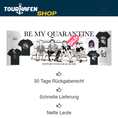
Tourhafen
Toggle
Toggle
basket
navigati
previous
next
30 Tage Rückgaberecht
Schnelle Lieferung
Nette Leute