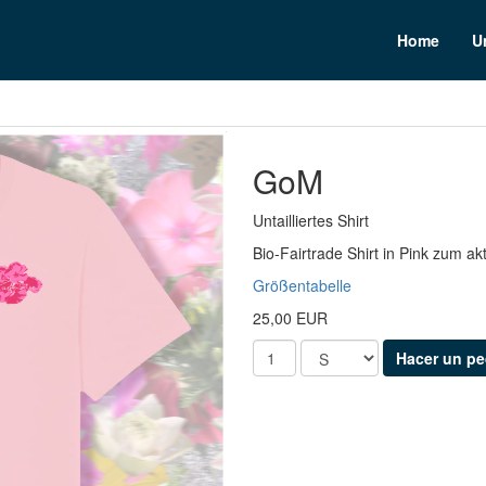
n
Home
U
GoM
Untailliertes Shirt
Bio-Fairtrade Shirt in Pink zum ak
Größentabelle
25,00 EUR