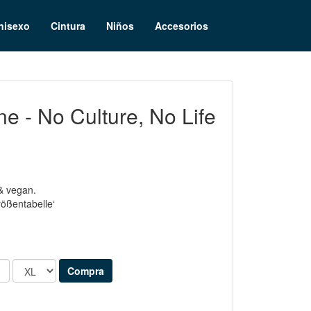
nisexo
Cintura
Niños
Accesorios
e - No Culture, No Life
& vegan.
rößentabelle‘