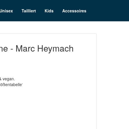
Unisex
Tailliert
Kids
Accessoires
ne - Marc Heymach
& vegan.
rößentabelle‘