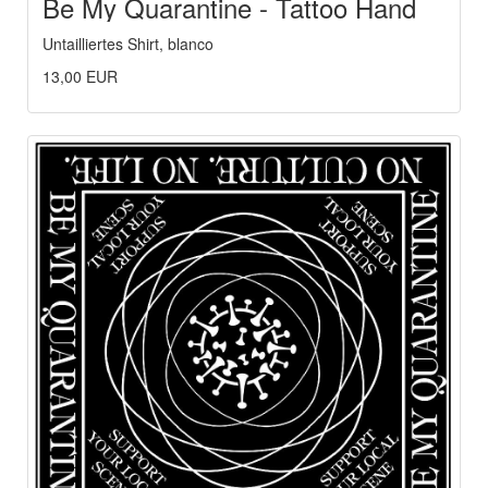
Be My Quarantine - Tattoo Hand
Untailliertes Shirt, blanco
13,00 EUR